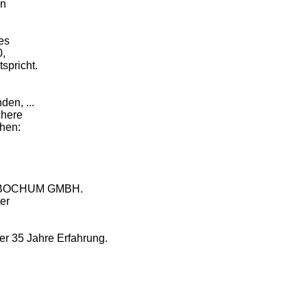
en
es
0,
spricht.
den, ...
chere
chen:
E-BOCHUM GMBH.
ter
er 35 Jahre Erfahrung.