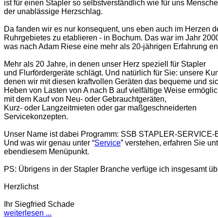
ist für einen Stapler so selbstverständlich wie für uns Mensch
der unablässige Herzschlag.
Da fanden wir es nur konsequent, uns eben auch im Herzen d
Ruhrgebietes zu etablieren - in Bochum. Das war im Jahr 200
was nach Adam Riese eine mehr als 20-jährigen Erfahrung ent
Mehr als 20 Jahre, in denen unser Herz speziell für Stapler
und Flurfördergeräte schlägt. Und natürlich für Sie: unsere Kun
denen wir mit diesen kraftvollen Geräten das bequeme und si
Heben von Lasten von A nach B auf vielfältige Weise ermögli
mit dem Kauf von Neu- oder Gebrauchtgeräten,
Kurz- oder Langzeitmieten oder gar maßgeschneiderten
Servicekonzepten.
Unser Name ist dabei Programm: SSB STAPLER-SERVIC
Und was wir genau unter “
Service
” verstehen, erfahren Sie un
ebendiesem Menüpunkt.
PS: Übrigens in der Stapler Branche verfüge ich insgesamt üb
Herzlichst
Ihr Siegfried Schade
weiterlesen ...